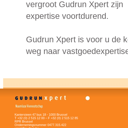
vergroot Gudrun Xpert zijn
expertise voortdurend.
Gudrun Xpert is voor u de k
weg naar vastgoedexpertis
Kantersteen 47 bus 18 - 1000 Brussel
T +32 (0) 2 515 12 00 – F +32 (0) 2 515 12 85
RPR Brussel
Ondernemingsnummer 0477.315.422